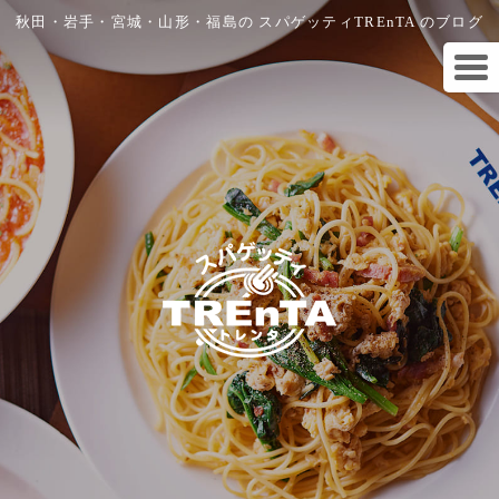
秋田・岩手・宮城・山形・福島の スパゲッティTREnTA のブログ