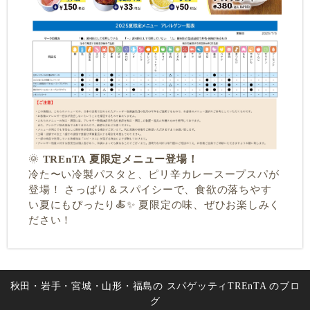
🌞
TREnTA 夏限定メニュー登場！
冷た〜い冷製パスタと、ピリ辛カレースープスパが
登場！ さっぱり＆スパイシーで、食欲の落ちやす
い夏にもぴったり🍝✨ 夏限定の味、ぜひお楽しみく
ださい！
秋田・岩手・宮城・山形・福島の スパゲッティTREnTA のブロ
グ