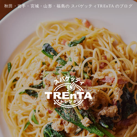
秋田・岩手・宮城・山形・福島の スパゲッティTREnTA のブログ